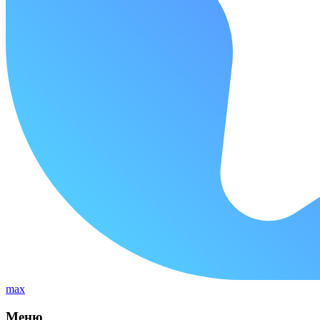
max
Меню